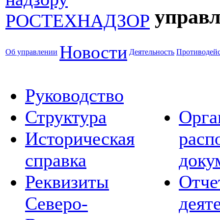
управл
Новости
Об управлении
Деятельность
Противодейс
Руководство
Структура
Орга
Историческая
расп
справка
доку
Реквизиты
Отче
Северо-
деят