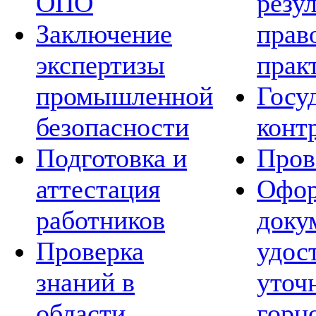
ОПО
резу
Заключение
прав
экспертизы
прак
промышленной
Госу
безопасности
конт
Подготовка и
Пров
аттестация
Офор
работников
доку
Проверка
удос
знаний в
уточ
области
горн