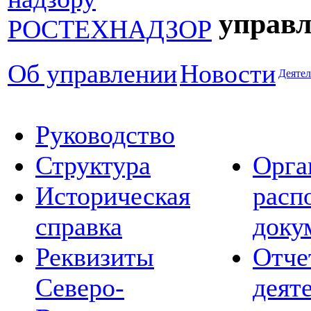
управл
Об управлении
Новости
Деятел
Руководство
Структура
Орга
Историческая
расп
справка
доку
Реквизиты
Отче
Северо-
деят