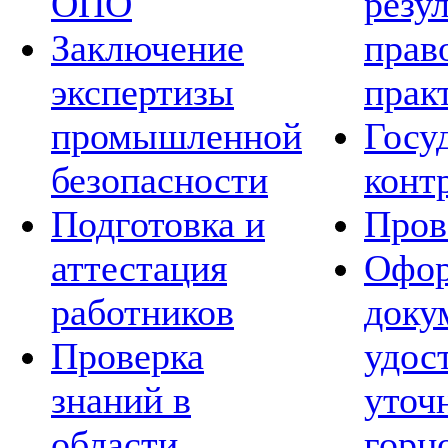
ОПО
резу
Заключение
прав
экспертизы
прак
промышленной
Госу
безопасности
конт
Подготовка и
Пров
аттестация
Офор
работников
доку
Проверка
удос
знаний в
уточ
области
горн