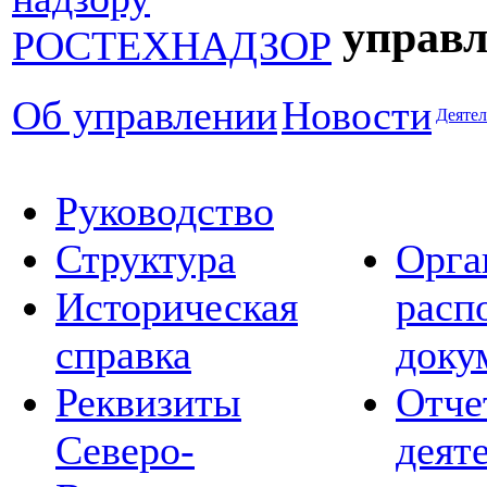
управл
Об управлении
Новости
Деятел
Руководство
Структура
Орга
Историческая
расп
справка
доку
Реквизиты
Отче
Северо-
деят