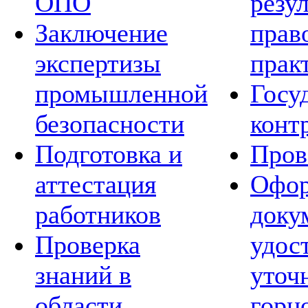
ОПО
резу
Заключение
прав
экспертизы
прак
промышленной
Госу
безопасности
конт
Подготовка и
Пров
аттестация
Офор
работников
доку
Проверка
удос
знаний в
уточ
области
горн