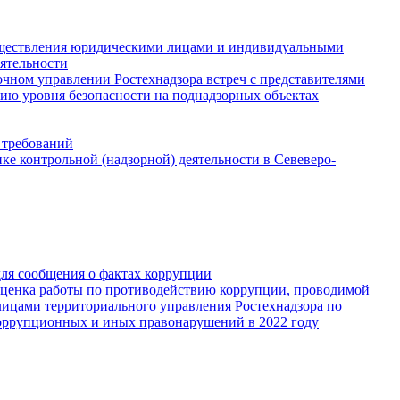
существления юридическими лицами и индивидуальными
ятельности
чном управлении Ростехнадзора встреч с представителями
ию уровня безопасности на поднадзорных объектах
 требований
е контрольной (надзорной) деятельности в Севеверо-
для сообщения о фактах коррупции
Оценка работы по противодействию коррупции, проводимой
ицами территориального управления Ростехнадзора по
оррупционных и иных правонарушений в 2022 году