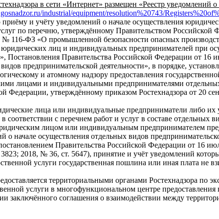
технадзора в сети «Интернет» размещен «Реестр уведомлений о
.gosnadzor.ru/industrial/equipment/resolution%20743/Registers%20o
по приёму и учёту уведомлений о начале осуществления юриди
услуг по перечню, утверждённому Правительством Российской 
г. № 116-ФЗ «О промышленной безопасности опасных производств
 юридических лиц и индивидуальных предпринимателей при осущ
, Постановления Правительства Российской Федерации от 16 ию
 видов предпринимательской деятельности», в порядке, устан
логическому и атомному надзору предоставления государственно
ими лицами и индивидуальными предпринимателями отдельных 
й Федерации, утверждённому приказом Ростехнадзора от 20 сент
идические лица или индивидуальные предприниматели либо их
 в соответствии с перечнем работ и услуг в составе отдельных 
ридическим лицом или индивидуальным предпринимателем пред
й о начале осуществления отдельных видов предпринимательской
остановлением Правительства Российской Федерации от 16 июля
 3823; 2018, № 36, ст. 5647), принятие и учёт уведомлений кото
рственной услуги государственная пошлина или иная плата не вз
редоставляется территориальными органами Ростехнадзора по э
твенной услуги в многофункциональном центре предоставления 
чии заключённого соглашения о взаимодействии между территор