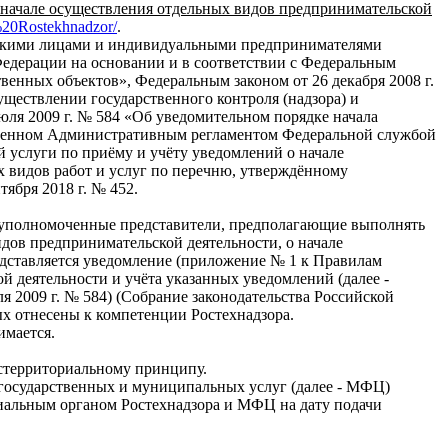
 начале осуществления отдельных видов предпринимательской
f%20Rostekhnadzor/
.
ческими лицами и индивидуальными предпринимателями
Федерации на основании и в соответствии с Федеральным
енных объектов», Федеральным законом от 26 декабря 2008 г.
ествлении государственного контроля (надзора) и
ля 2009 г. № 584 «Об уведомительном порядке начала
овленном Административным регламентом Федеральной службой
й услуги по приёму и учёту уведомлений о начале
видов работ и услуг по перечню, утверждённому
ября 2018 г. № 452.
 уполномоченные представители, предполагающие выполнять
видов предпринимательской деятельности, о начале
ставляется уведомление (приложение № 1 к Правилам
 деятельности и учёта указанных уведомлений (далее -
 2009 г. № 584) (Собрание законодательства Российской
рых отнесены к компетенции Ростехнадзора.
имается.
кстерриториальному принципу.
государственных и муниципальных услуг (далее - МФЦ)
иальным органом Ростехнадзора и МФЦ на дату подачи