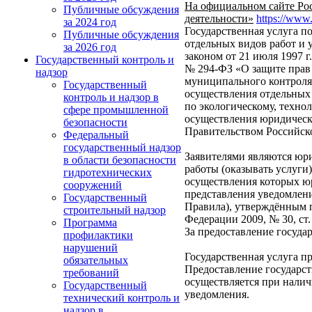
На официальном сайте Рос
Публичные обсуждения
деятельности»
https://www
за 2024 год
Государственная услуга 
Публичные обсуждения
отдельных видов работ и 
за 2026 год
законом от 21 июля 1997 
Государственный контроль и
№ 294-ФЗ «О защите прав
надзор
муниципального контроля»
Государственный
осуществления отдельных
контроль и надзор в
по экологическому, техно
сфере промышленной
осуществления юридическ
безопасности
Правительством Российско
Федеральный
государственный надзор
Заявителями являются юр
в области безопасности
работы (оказывать услуги)
гидротехнических
осуществления которых ю
сооружений
представления уведомлени
Государственный
Правила), утверждённым п
строительный надзор
Федерации 2009, № 30, ст.
Программа
За предоставление госуда
профилактики
нарушений
Государственная услуга п
обязательных
Предоставление государс
требований
осуществляется при нали
Государственный
уведомления.
технический контроль и
надзор в