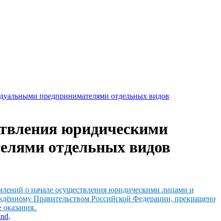
идуальными предпринимателями отдельных видов
ествления юридическими
елями отдельных видов
омлений о начале осуществления юридическими лицами и
рждённому Правительством Российской Федерации, прекращено
е оказания.
knd
.