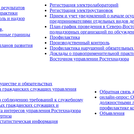
Регистрация электролабораторий
результатов
Регистрация электроустановок
практики
Прием и учет уведомлений о начале о
ль и надзор
предпринимателями отдельных видов де
План-график проведения в Северо-Восто
в,
поднадзорных организаций по обсужден
енные границы
Профилактика
Производственный контроль
планов развития
Профилактика нарушений обязательных
Доклады о правоприменительной практик
Восточном управлении Ростехнадзора
уществе и обязательствах
а гражданских служащих управления
Обратная связь 
онлайн-опрос: 
о соблюдению требований к служебному
должностными л
ых гражданских служащих и
профилактике к
а интересов управления Ростехнадзора
Объявления
ртиза
 статистическая информация