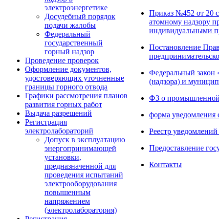
электроэнергетике
Приказ №452 от 20 
Досудебный порядок
атомному надзору п
подачи жалобы
индивидуальными пр
Федеральный
государственный
Постановление Прав
горный надзор
предпринимательско
Проведение проверок
Оформление документов,
Федеральный закон 
удостоверяющих уточненные
(надзора) и муници
границы горного отвода
Графики рассмотрения планов
ФЗ о промышленной 
развития горных работ
Выдача разрешений
форма уведомления 
Регистрация
электролабораторий
Реестр уведомлений
Допуск в эксплуатацию
Предоставление гос
энергопринимающей
установки,
Контакты
предназначенной для
проведения испытаний
электрооборудования
повышенным
напряжением
(электролаборатория)
Регистрация