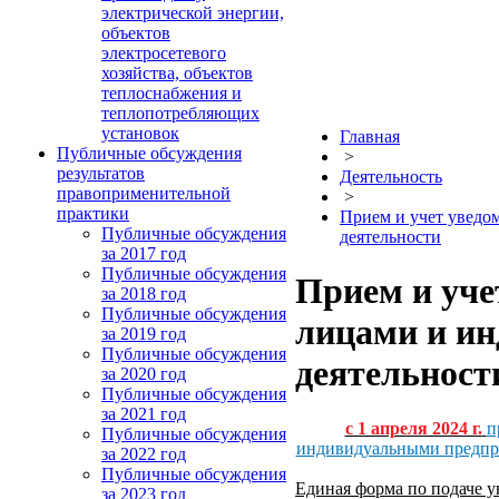
электрической энергии,
объектов
электросетевого
хозяйства, объектов
теплоснабжения и
теплопотребляющих
установок
Главная
Публичные обсуждения
>
результатов
Деятельность
правоприменительной
>
практики
Прием и учет уведо
Публичные обсуждения
деятельности
за 2017 год
Публичные обсуждения
Прием и уче
за 2018 год
Публичные обсуждения
лицами и и
за 2019 год
Публичные обсуждения
деятельност
за 2020 год
Публичные обсуждения
за 2021 год
с 1 апреля 2024 г.
п
Публичные обсуждения
индивидуальными предпри
за 2022 год
Публичные обсуждения
Единая форма по подаче у
за 2023 год