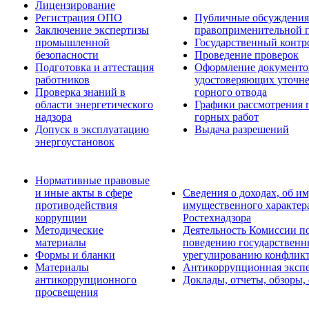
Лицензирование
Регистрация ОПО
Публичные обсуждения 
Заключение экспертизы
правоприменительной 
промышленной
Государственный контро
безопасности
Проведение проверок
Подготовка и аттестация
Оформление документо
работников
удостоверяющих уточн
Проверка знаний в
горного отвода
области энергетического
Графики рассмотрения 
надзора
горных работ
Допуск в эксплуатацию
Выдача разрешений
энергоустановок
Нормативные правовые
и иные акты в сфере
Сведения о доходах, об им
противодействия
имущественного характер
коррупции
Ростехнадзора
Методические
Деятельность Комиссии п
материалы
поведению государственн
Формы и бланки
урегулированию конфликт
Материалы
Антикоррупционная экспе
антикоррупционного
Доклады, отчеты, обзоры,
просвещения