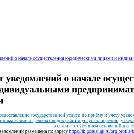
млений о начале осуществления юридическими лицами и индив
т уведомлений о начале осущ
ндивидуальными предпринимат
и
редоставление государственной услуги по приёму и учёту увед
нимателями отдельных видов работ и услуг по перечню, утве
в связи с отсутствием оснований для е
ведомлений размещена по адресу
https://lk.gosuslugi.ru/org-profile/