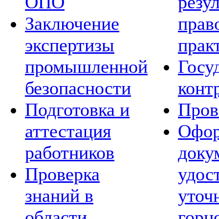
ОПО
резу
Заключение
прав
экспертизы
прак
промышленной
Госу
безопасности
конт
Подготовка и
Пров
аттестация
Офор
работников
доку
Проверка
удос
знаний в
уточ
области
горн