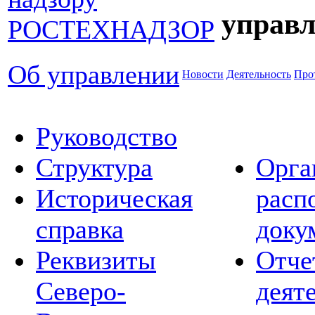
управл
Об управлении
Новости
Деятельность
Про
Руководство
Структура
Орга
Историческая
расп
справка
доку
Реквизиты
Отче
Северо-
деят