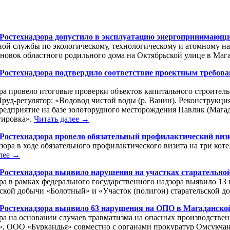
Ростехнадзора допустило в эксплуатацию энергопринимающи
й службы по экологическому, технологическому и атомному на
овок областного родильного дома на Октябрьской улице в Маг
 Ростехнадзора подтвердило соответствие проектным требов
ра провело итоговые проверки объектов капитального строитель
«Пруд-регулятор: «Водовод чистой воды (р. Ванин). Реконструкц
дприятие на базе золоторудного месторождения Павлик (Магада
ктировка».
Читать далее →
 Ростехнадзора провело обязательный профилактический виз
ора в ходе обязательного профилактического визита на три ко
алее →
 Ростехнадзора выявило нарушения на участках старательн
ра в рамках федерального государственного надзора выявило 1
льской добычи «Болотный» и «Участок (полигон) старательской 
 Ростехнадзора выявило 63 нарушения на ОПО в Магаданско
ра на основании случаев травматизма на опасных производстве
», ООО «Буркандья» совместно с органами прокуратур Омсукча