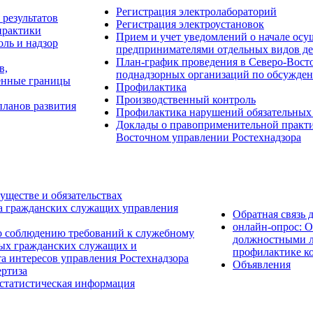
Регистрация электролабораторий
результатов
Регистрация электроустановок
практики
Прием и учет уведомлений о начале о
ль и надзор
предпринимателями отдельных видов де
План-график проведения в Северо-Восто
в,
поднадзорных организаций по обсужден
енные границы
Профилактика
Производственный контроль
планов развития
Профилактика нарушений обязательных
Доклады о правоприменительной практик
Восточном управлении Ростехнадзора
уществе и обязательствах
а гражданских служащих управления
Обратная связь 
онлайн-опрос: 
о соблюдению требований к служебному
должностными л
ых гражданских служащих и
профилактике к
а интересов управления Ростехнадзора
Объявления
ртиза
 статистическая информация