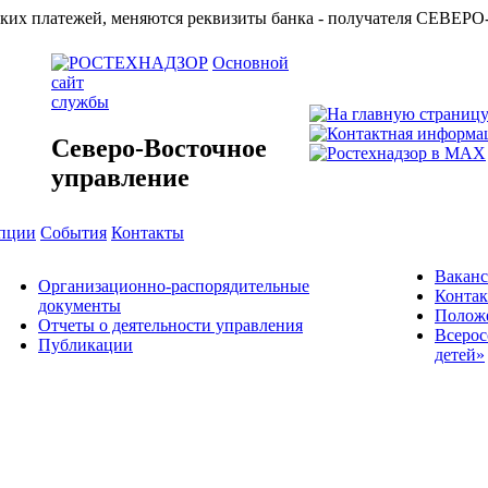
азначейских платежей, меняются реквизиты банка - получат
Основной
сайт
службы
Северо-Восточное
управление
упции
События
Контакты
Вакан
Организационно-распорядительные
Конта
документы
Положе
Отчеты о деятельности управления
Всерос
Публикации
детей»