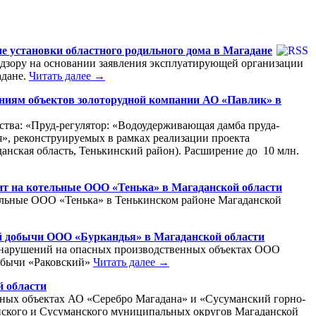
е установки областного родильного дома в Магадане
дзору на основании заявления эксплуатирующей организации
адане.
Читать далее →
аниям объектов золоторудной компании АО «Павлик» в
ства: «Пруд-регулятор: «Водоудерживающая дамба пруда-
ия», реконструируемых в рамках реализации проекта
нская область, Тенькинский район). Расширение до 10 млн.
ит на котельные ООО «Тенька» в Магаданской области
тельные ООО «Тенька» в Тенькинском районе Магаданской
ой добычи ООО «Буркандья» в Магаданской области
3 нарушений на опасных производственных объектах ООО
добычи «Раковский»
Читать далее →
й области
нных объектах АО «Серебро Магадана» и «Сусуманский горно-
нского и Сусуманского муниципальных округов Магаданской