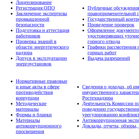
Лицензирование
Регистрация ОПО
Публичные обсуждения 
Заключение экспертизы
правоприменительной 
промышленной
Государственный контро
безопасности
Проведение проверок
Подготовка и аттестация
Оформление документо
работников
удостоверяющих уточн
Проверка знаний в
горного отвода
области энергетического
Графики рассмотрения 
надзора
горных работ
Допуск в эксплуатацию
Выдача разрешений
энергоустановок
Нормативные правовые
и иные акты в сфере
Сведения о доходах, об им
противодействия
имущественного характер
коррупции
Ростехнадзора
Методические
Деятельность Комиссии п
материалы
поведению государственн
Формы и бланки
урегулированию конфликт
Материалы
Антикоррупционная экспе
антикоррупционного
Доклады, отчеты, обзоры,
просвещения