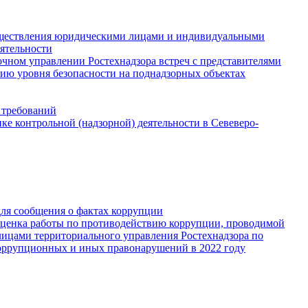
существления юридическими лицами и индивидуальными
ятельности
чном управлении Ростехнадзора встреч с представителями
ию уровня безопасности на поднадзорных объектах
 требований
е контрольной (надзорной) деятельности в Севеверо-
для сообщения о фактах коррупции
Оценка работы по противодействию коррупции, проводимой
ицами территориального управления Ростехнадзора по
оррупционных и иных правонарушений в 2022 году