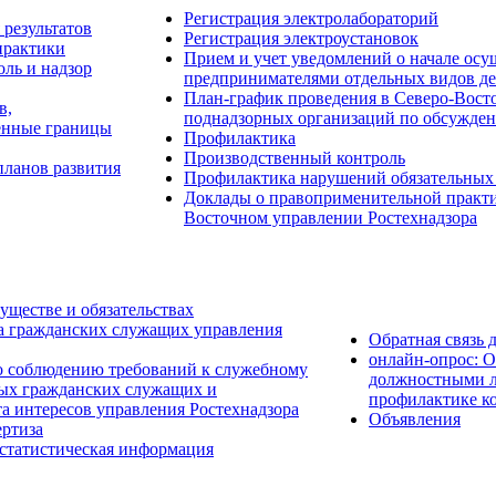
Регистрация электролабораторий
результатов
Регистрация электроустановок
практики
Прием и учет уведомлений о начале о
ль и надзор
предпринимателями отдельных видов де
План-график проведения в Северо-Восто
в,
поднадзорных организаций по обсужден
енные границы
Профилактика
Производственный контроль
планов развития
Профилактика нарушений обязательных
Доклады о правоприменительной практик
Восточном управлении Ростехнадзора
уществе и обязательствах
а гражданских служащих управления
Обратная связь 
онлайн-опрос: 
о соблюдению требований к служебному
должностными л
ых гражданских служащих и
профилактике к
а интересов управления Ростехнадзора
Объявления
ртиза
 статистическая информация