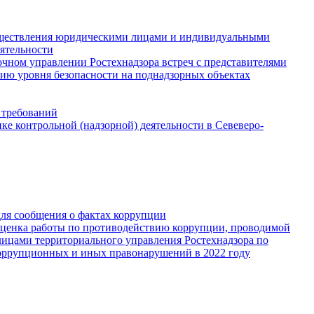
существления юридическими лицами и индивидуальными
ятельности
чном управлении Ростехнадзора встреч с представителями
ию уровня безопасности на поднадзорных объектах
 требований
е контрольной (надзорной) деятельности в Севеверо-
для сообщения о фактах коррупции
Оценка работы по противодействию коррупции, проводимой
ицами территориального управления Ростехнадзора по
оррупционных и иных правонарушений в 2022 году