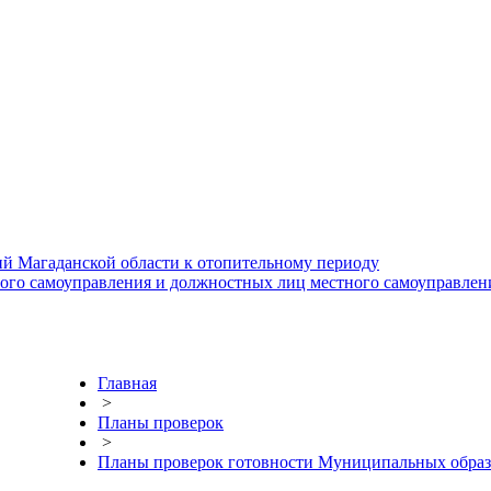
й Магаданской области к отопительному периоду
ного самоуправления и должностных лиц местного самоуправлен
Главная
>
Планы проверок
>
Планы проверок готовности Муниципальных образ