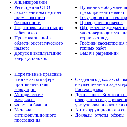
Лицензирование
Регистрация ОПО
Публичные обсуждения 
Заключение экспертизы
правоприменительной 
промышленной
Государственный контро
безопасности
Проведение проверок
Подготовка и аттестация
Оформление документо
работников
удостоверяющих уточн
Проверка знаний в
горного отвода
области энергетического
Графики рассмотрения 
надзора
горных работ
Допуск в эксплуатацию
Выдача разрешений
энергоустановок
Нормативные правовые
и иные акты в сфере
Сведения о доходах, об им
противодействия
имущественного характер
коррупции
Ростехнадзора
Методические
Деятельность Комиссии п
материалы
поведению государственн
Формы и бланки
урегулированию конфликт
Материалы
Антикоррупционная экспе
антикоррупционного
Доклады, отчеты, обзоры,
просвещения