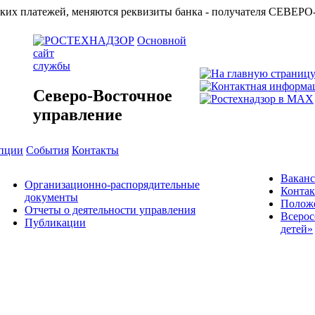
азначейских платежей, меняются реквизиты банка - получат
Основной
сайт
службы
Северо-Восточное
управление
упции
События
Контакты
Вакан
Организационно-распорядительные
Конта
документы
Положе
Отчеты о деятельности управления
Всерос
Публикации
детей»