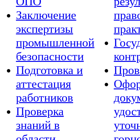
ОПО
резу
Заключение
прав
экспертизы
прак
промышленной
Госу
безопасности
конт
Подготовка и
Пров
аттестация
Офор
работников
доку
Проверка
удос
знаний в
уточ
области
горн