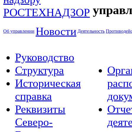
управл
Новости
Об управлении
Деятельность
Противодейс
Руководство
Структура
Орга
Историческая
расп
справка
доку
Реквизиты
Отче
Северо-
деят