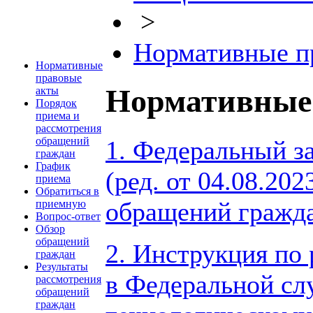
>
Нормативные п
Нормативные
правовые
Нормативные
акты
Порядок
приема и
рассмотрения
обращений
1. Федеральный за
граждан
График
(ред. от 04.08.20
приема
Обратиться в
обращений гражда
приемную
Вопрос-ответ
Обзор
обращений
2. Инструкция по
граждан
Результаты
в Федеральной сл
рассмотрения
обращений
граждан