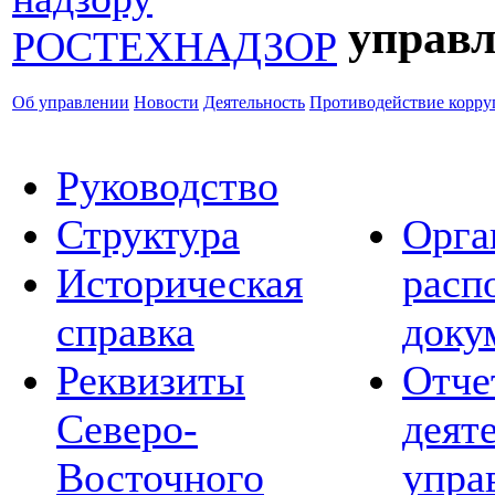
управл
Об управлении
Новости
Деятельность
Противодействие корр
Руководство
Структура
Орга
Историческая
расп
справка
доку
Реквизиты
Отче
Северо-
деят
Восточного
упра