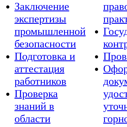
Заключение
прав
экспертизы
прак
промышленной
Госу
безопасности
конт
Подготовка и
Пров
аттестация
Офор
работников
доку
Проверка
удос
знаний в
уточ
области
горн