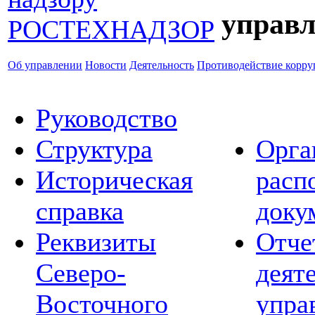
управл
Об управлении
Новости
Деятельность
Противодействие корр
Руководство
Структура
Орга
Историческая
расп
справка
доку
Реквизиты
Отче
Северо-
деят
Восточного
упра