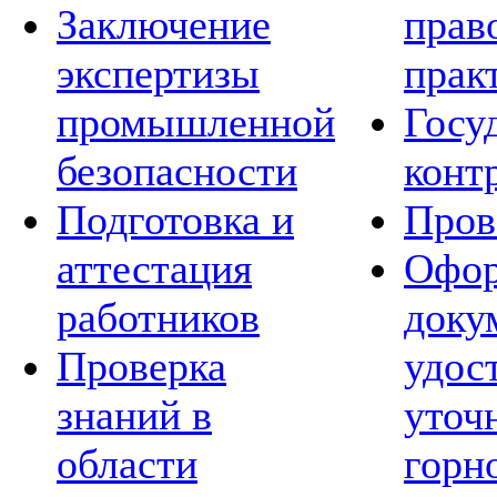
Заключение
прав
экспертизы
прак
промышленной
Госу
безопасности
конт
Подготовка и
Пров
аттестация
Офор
работников
доку
Проверка
удос
знаний в
уточ
области
горн