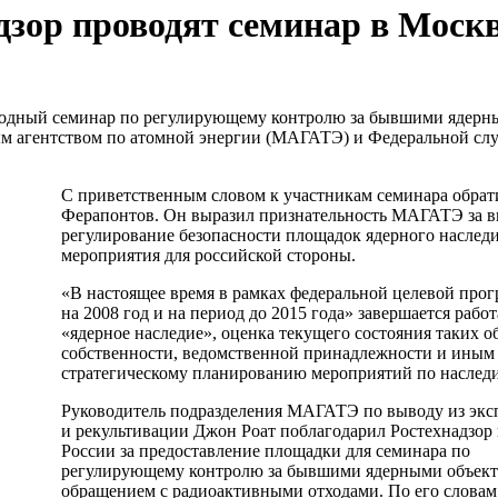
зор проводят семинар в Моск
ародный семинар по регулирующему контролю за бывшими ядерн
 агентством по атомной энергии (МАГАТЭ) и Федеральной служ
С приветственным словом к участникам семинара обрати
Ферапонтов. Он выразил признательность МАГАТЭ за вкл
регулирование безопасности площадок ядерного наследи
мероприятия для российской стороны.
«В настоящее время в рамках федеральной целевой про
на 2008 год и на период до 2015 года» завершается раб
«ядерное наследие», оценка текущего состояния таких о
собственности, ведомственной принадлежности и иным
стратегическому планированию мероприятий по наследию
Руководитель подразделения МАГАТЭ по выводу из экс
и рекультивации Джон Роат поблагодарил Ростехнадзо
России за предоставление площадки для семинара по
регулирующему контролю за бывшими ядерными объект
обращением с радиоактивными отходами. По его слов