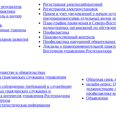
Регистрация электролабораторий
результатов
Регистрация электроустановок
практики
Прием и учет уведомлений о начале о
ль и надзор
предпринимателями отдельных видов де
План-график проведения в Северо-Восто
в,
поднадзорных организаций по обсужден
енные границы
Профилактика
Производственный контроль
планов развития
Профилактика нарушений обязательных
Доклады о правоприменительной практик
Восточном управлении Ростехнадзора
уществе и обязательствах
а гражданских служащих управления
Обратная связь 
онлайн-опрос: 
о соблюдению требований к служебному
должностными л
ых гражданских служащих и
профилактике к
а интересов управления Ростехнадзора
Объявления
ртиза
 статистическая информация