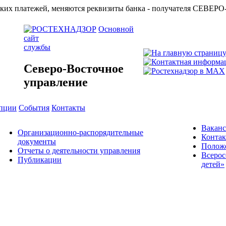
азначейских платежей, меняются реквизиты банка - получат
Основной
сайт
службы
Северо-Восточное
управление
упции
События
Контакты
Вакан
Организационно-распорядительные
Конта
документы
Положе
Отчеты о деятельности управления
Всерос
Публикации
детей»