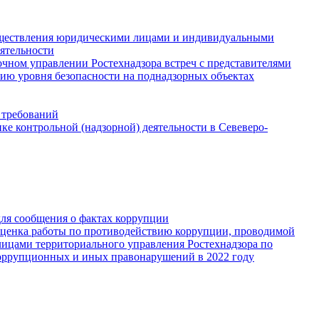
существления юридическими лицами и индивидуальными
ятельности
чном управлении Ростехнадзора встреч с представителями
ию уровня безопасности на поднадзорных объектах
 требований
е контрольной (надзорной) деятельности в Севеверо-
для сообщения о фактах коррупции
Оценка работы по противодействию коррупции, проводимой
ицами территориального управления Ростехнадзора по
оррупционных и иных правонарушений в 2022 году