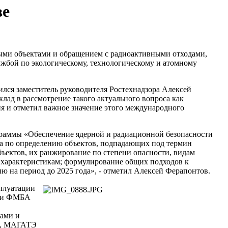
ве
ыми объектами и обращением с радиоактивными отходами,
бой по экологическому, технологическому и атомному
лся заместитель руководителя Ростехнадзора Алексей
ад в рассмотрение такого актуального вопроса как
я и отметил важное значение этого международного
граммы «Обеспечение ядерной и радиационной безопасности
ота по определению объектов, подпадающих под термин
бъектов, их ранжирование по степени опасности, видам
 характеристикам; формулирование общих подходов к
 на период до 2025 года», - отметил Алексей Ферапонтов.
плуатации
р и ФМБА
ами и
ам, МАГАТЭ