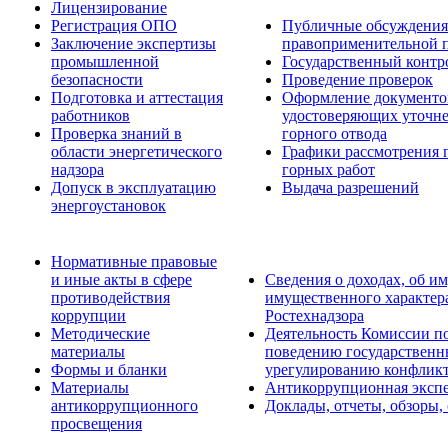
Лицензирование
Регистрация ОПО
Публичные обсуждения 
Заключение экспертизы
правоприменительной 
промышленной
Государственный контро
безопасности
Проведение проверок
Подготовка и аттестация
Оформление документо
работников
удостоверяющих уточн
Проверка знаний в
горного отвода
области энергетического
Графики рассмотрения 
надзора
горных работ
Допуск в эксплуатацию
Выдача разрешений
энергоустановок
Нормативные правовые
и иные акты в сфере
Сведения о доходах, об им
противодействия
имущественного характер
коррупции
Ростехнадзора
Методические
Деятельность Комиссии п
материалы
поведению государственн
Формы и бланки
урегулированию конфликт
Материалы
Антикоррупционная экспе
антикоррупционного
Доклады, отчеты, обзоры,
просвещения