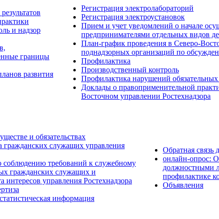
Регистрация электролабораторий
результатов
Регистрация электроустановок
практики
Прием и учет уведомлений о начале о
ль и надзор
предпринимателями отдельных видов де
План-график проведения в Северо-Восто
в,
поднадзорных организаций по обсужден
енные границы
Профилактика
Производственный контроль
планов развития
Профилактика нарушений обязательных
Доклады о правоприменительной практик
Восточном управлении Ростехнадзора
уществе и обязательствах
а гражданских служащих управления
Обратная связь 
онлайн-опрос: 
о соблюдению требований к служебному
должностными л
ых гражданских служащих и
профилактике к
а интересов управления Ростехнадзора
Объявления
ртиза
 статистическая информация