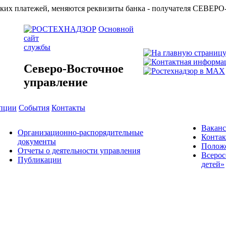
азначейских платежей, меняются реквизиты банка - получат
Основной
сайт
службы
Северо-Восточное
управление
упции
События
Контакты
Вакан
Организационно-распорядительные
Конта
документы
Положе
Отчеты о деятельности управления
Всерос
Публикации
детей»