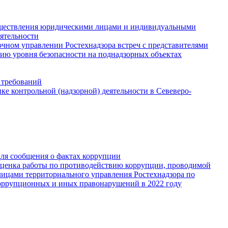
существления юридическими лицами и индивидуальными
ятельности
чном управлении Ростехнадзора встреч с представителями
ию уровня безопасности на поднадзорных объектах
 требований
е контрольной (надзорной) деятельности в Севеверо-
для сообщения о фактах коррупции
Оценка работы по противодействию коррупции, проводимой
ицами территориального управления Ростехнадзора по
оррупционных и иных правонарушений в 2022 году