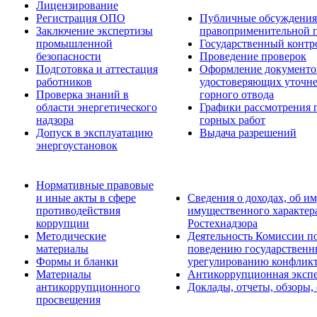
Лицензирование
Регистрация ОПО
Публичные обсуждения 
Заключение экспертизы
правоприменительной 
промышленной
Государственный контро
безопасности
Проведение проверок
Подготовка и аттестация
Оформление документо
работников
удостоверяющих уточн
Проверка знаний в
горного отвода
области энергетического
Графики рассмотрения 
надзора
горных работ
Допуск в эксплуатацию
Выдача разрешений
энергоустановок
Нормативные правовые
и иные акты в сфере
Сведения о доходах, об им
противодействия
имущественного характер
коррупции
Ростехнадзора
Методические
Деятельность Комиссии п
материалы
поведению государственн
Формы и бланки
урегулированию конфликт
Материалы
Антикоррупционная экспе
антикоррупционного
Доклады, отчеты, обзоры,
просвещения