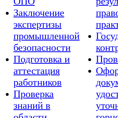
ОПО
резу
Заключение
прав
экспертизы
прак
промышленной
Госу
безопасности
конт
Подготовка и
Пров
аттестация
Офор
работников
доку
Проверка
удос
знаний в
уточ
области
горн