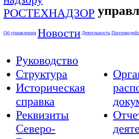
управл
Новости
Об управлении
Деятельность
Противодейс
Руководство
Структура
Орга
Историческая
расп
справка
доку
Реквизиты
Отче
Северо-
деят