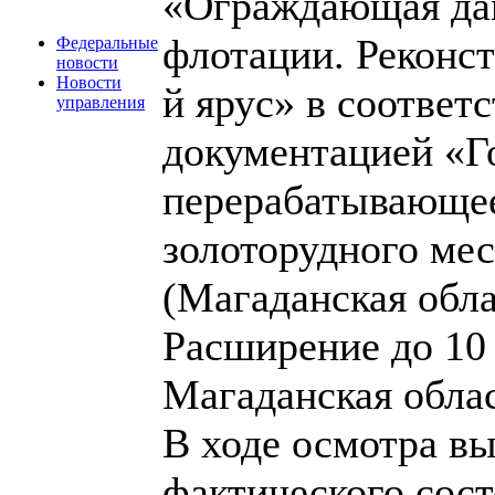
«Ограждающая да
флотации. Реконст
Федеральные
новости
Новости
й ярус» в соответ
управления
документацией «
перерабатывающее
золоторудного ме
(Магаданская обла
Расширение до 10 
Магаданская облас
В ходе осмотра в
фактического сос