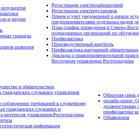
Регистрация электролабораторий
результатов
Регистрация электроустановок
практики
Прием и учет уведомлений о начале о
ль и надзор
предпринимателями отдельных видов де
План-график проведения в Северо-Восто
в,
поднадзорных организаций по обсужден
енные границы
Профилактика
Производственный контроль
планов развития
Профилактика нарушений обязательных
Доклады о правоприменительной практик
Восточном управлении Ростехнадзора
уществе и обязательствах
а гражданских служащих управления
Обратная связь 
онлайн-опрос: 
о соблюдению требований к служебному
должностными л
ых гражданских служащих и
профилактике к
а интересов управления Ростехнадзора
Объявления
ртиза
 статистическая информация