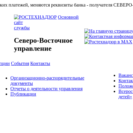
азначейских платежей, меняются реквизиты банка - получат
Основной
сайт
службы
Северо-Восточное
управление
упции
События
Контакты
Вакан
Организационно-распорядительные
Конта
документы
Положе
Отчеты о деятельности управления
Всерос
Публикации
детей»