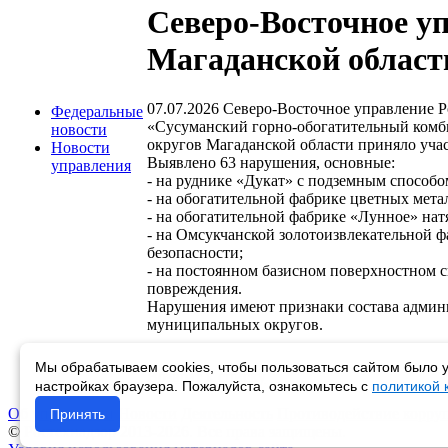
Северо-Восточное у
Магаданской област
07.07.2026
Северо-Восточное управление Р
Федеральные
«Сусуманский горно-обогатительный комб
новости
округов Магаданской области приняло уча
Новости
Выявлено 63 нарушения, основные:
управления
- на руднике «Дукат» с подземным способо
- на обогатительной фабрике цветных мет
- на обогатительной фабрике «Лунное» нат
- на Омсукчанской золотоизвлекательной 
безопасности;
- на постоянном базисном поверхностном 
повреждения.
Нарушения имеют признаки состава админи
муниципальных округов.
Мы обрабатываем cookies, чтобы пользоваться сайтом было у
Возврат к списку
настройках браузера. Пожалуйста, ознакомьтесь с
политикой
Об управлении
Новости
Деятельность
Противодействие корру
Принять
© Ростехнадзор 2013-2026. Все права защищены.