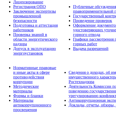
Лицензирование
Регистрация ОПО
Публичные обсуждения 
Заключение экспертизы
правоприменительной 
промышленной
Государственный контро
безопасности
Проведение проверок
Подготовка и аттестация
Оформление документо
работников
удостоверяющих уточн
Проверка знаний в
горного отвода
области энергетического
Графики рассмотрения 
надзора
горных работ
Допуск в эксплуатацию
Выдача разрешений
энергоустановок
Нормативные правовые
и иные акты в сфере
Сведения о доходах, об им
противодействия
имущественного характер
коррупции
Ростехнадзора
Методические
Деятельность Комиссии п
материалы
поведению государственн
Формы и бланки
урегулированию конфликт
Материалы
Антикоррупционная экспе
антикоррупционного
Доклады, отчеты, обзоры,
просвещения