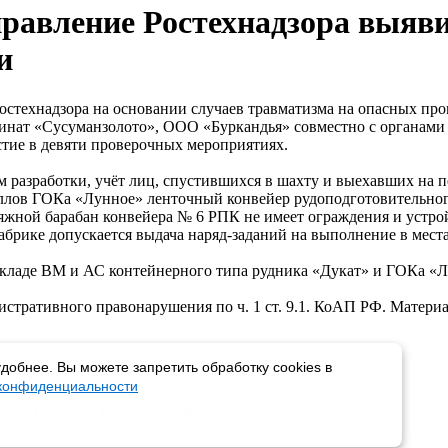
правление Ростехнадзора выяв
и
остехнадзора на основании случаев травматизма на опасных пр
инат «Сусуманзолото», ООО «Буркандья» совместно с органами
стие в девяти проверочных мероприятиях.
м разработки, учёт лиц, спустившихся в шахту и выехавших на 
аллов ГОКа «Лунное» ленточный конвейер рудоподготовительного
яжной барабан конвейера № 6 РПК не имеет ограждения и устрой
фабрике допускается выдача наряд-заданий на выполнение в мес
складе ВМ и АС контейнерного типа рудника «Дукат» и ГОКа «
стративного правонарушения по ч. 1 ст. 9.1. КоАП РФ. Матер
добнее. Вы можете запретить обработку cookies в
 конфиденциальности
пции
События
Карта сайта
Контакты