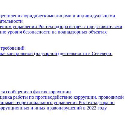
существления юридическими лицами и индивидуальными
ятельности
чном управлении Ростехнадзора встреч с представителями
ию уровня безопасности на поднадзорных объектах
 требований
е контрольной (надзорной) деятельности в Севеверо-
для сообщения о фактах коррупции
Оценка работы по противодействию коррупции, проводимой
ицами территориального управления Ростехнадзора по
оррупционных и иных правонарушений в 2022 году