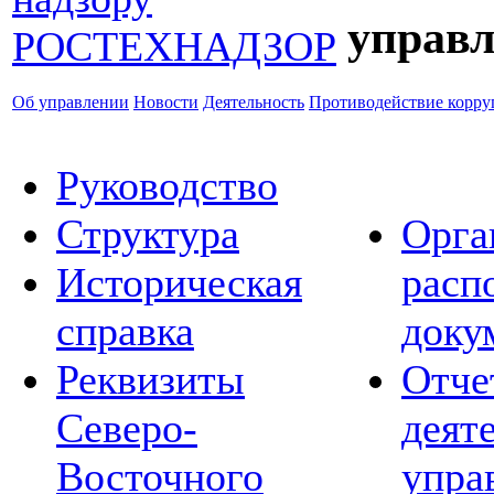
управл
Об управлении
Новости
Деятельность
Противодействие корр
Руководство
Структура
Орга
Историческая
расп
справка
доку
Реквизиты
Отче
Северо-
деят
Восточного
упра