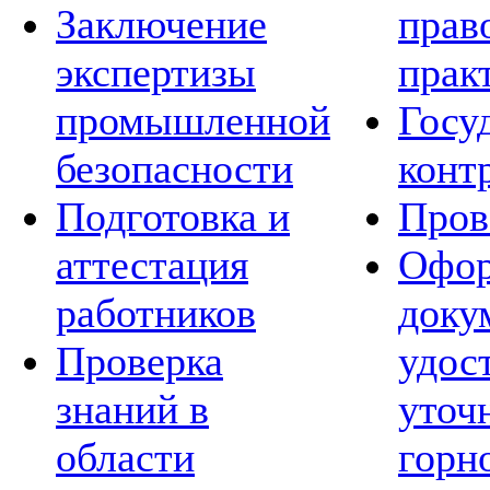
Заключение
прав
экспертизы
прак
промышленной
Госу
безопасности
конт
Подготовка и
Пров
аттестация
Офор
работников
доку
Проверка
удос
знаний в
уточ
области
горн