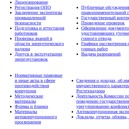
Лицензирование
Регистрация ОПО
Публичные обсуждения 
Заключение экспертизы
правоприменительной 
промышленной
Государственный контро
безопасности
Проведение проверок
Подготовка и аттестация
Оформление документо
работников
удостоверяющих уточн
Проверка знаний в
горного отвода
области энергетического
Графики рассмотрения 
надзора
горных работ
Допуск в эксплуатацию
Выдача разрешений
энергоустановок
Нормативные правовые
и иные акты в сфере
Сведения о доходах, об им
противодействия
имущественного характер
коррупции
Ростехнадзора
Методические
Деятельность Комиссии п
материалы
поведению государственн
Формы и бланки
урегулированию конфликт
Материалы
Антикоррупционная экспе
антикоррупционного
Доклады, отчеты, обзоры,
просвещения