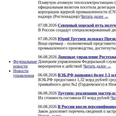
Плавучую атомную теплоэлектростанцию (
официальным визитом посетила делегация 
корпорации ядерной промышленности (CNNC
надзору (Ростехнадзор)
Читать далее →
07.08.2026
Северный морской путь получ
В России создадут специализированный дн
07.08.2026
Юрий Трутнев доложил Презид
Вице-премьер – полномочный представител
промышленного производства, достигнуты
06.08.2026
Донецкое управление Ростехна
Донецким управлением Федеральной службы
Федеральные
мероприятия и действий
Читать далее →
новости
Новости
06.08.2026
ВЭБ.РФ направил более 1,3 м
управления
ВЭБ.РФ предоставил 1,32 млрд рублей сре
трамвайного депо №2 (Гордеевского) в Н
06.08.2026
Трутнев: реализация мастер-п
Их стоимость составила 83 млрд рублей
Чи
06.08.2026
В России ввели персонифици
Закон дополняет перечень сведений о заст
Читать далее →