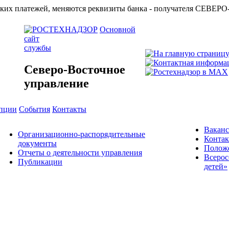
азначейских платежей, меняются реквизиты банка - получат
Основной
сайт
службы
Северо-Восточное
управление
упции
События
Контакты
Вакан
Организационно-распорядительные
Конта
документы
Положе
Отчеты о деятельности управления
Всерос
Публикации
детей»