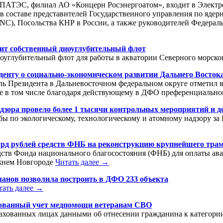
ПАТЭС, филиал АО «Концерн Росэнергоатом», входит в Электро
в составе представителей Государственного управления по ядер
), Посольства КНР в России, а также руководителей Федераль
ит собственный дноуглубительный флот
оуглубительный флот для работы в акватории Северного морско
енту о социально-экономическом развитии Дальнего Восток
ь Президента в Дальневосточном федеральном округе отметил в
е в том числе благодаря действующему в ДФО преференциально
дзора провело более 1 тысячи контрольных мероприятий и дей
 по экологическому, технологическому и атомному надзору за I
лрд рублей средств ФНБ на реконструкцию крупнейшего тра
дств Фонда национального благосостояния (ФНБ) для оплаты ав
ижнем Новгороде
Читать далее →
ланов позволила построить в ДФО 233 объекта
тать далее →
рованный учет медпомощи ветеранам СВО
рахованных лицах данными об отнесении гражданина к категори