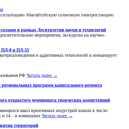
Вт
 эксплуатацию Абагайтуйскую солнечную электростанцию
оздано в рамках Десятилетия науки и технологий
росветительские мероприятия, экскурсии на научно-
 ПД-8 и ПД-35
 материаловедения и аддитивных технологий и инициирует
бразования РФ
Читать далее →
х региональных программ капитального ремонта
ого открытого чемпионата творческих компетенций
учающихся школ креативных индустрий вошли в число
х и 14 – в командных
Читать далее →
звития территорий