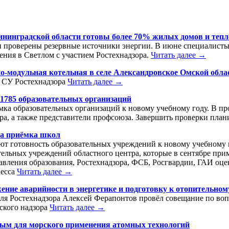
ининградской области готовы более 70% жилых домов и тепл
проверены резервные источники энергии. В июне специалисты 
ения в Светлом с участием Ростехнадзора.
Читать далее →
о-модульная котельная в селе Александровское Омской обла
я СУ Ростехнадзора
Читать далее →
1785 образовательных организаций
мка образовательных организаций к новому учебному году. В п
а, а также представители профсоюза. Завершить проверки плани
ла приёмка школ
 готовность образовательных учреждений к новому учебному го
тельных учреждений областного центра, которые в сентябре прим
авления образования, Ростехнадзора, ФСБ, Росгвардии, ГАИ оце
цесса
Читать далее →
ение аварийности в энергетике и подготовку к отопительном
теля Ростехнадзора Алексей Ферапонтов провёл совещание по во
ского надзора
Читать далее →
тным для морского применения атомных технологий