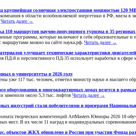
на крупнейшая солнечная электростанция мощностью 120 М
компания в области возобновляемой энергетики в РФ, ввела в
т
Читать далее →
110 маршрутов научно-популярного туризма в 35 регионах с
анные программы, которые включают в себя образовательные и п
с маршрутами можно на сайте наука.рф.
Читать далее →
атериалов улучшает технические характеристики двигателей
ля ПД-8 и перспективного ПД-35 использует наработки в сфере
нных в университеты в 2026 году
ены уже 117 тыс. человек, отметил министр науки и высшего о
ого оборудования в многоквартирных домах ведется в рамка
ии заменили около 5,3 тыс. лифтов
Читать далее →
ных индустрий стали победителями и призерами Национальн
ионата творческих компетенций ArtMasters Юниоры 2026 18 об
овых мест. В их числе 11 наград в индивидуальных соревнования
ыс. объектов ЖКХ обновлено в России при участии Фонда ра