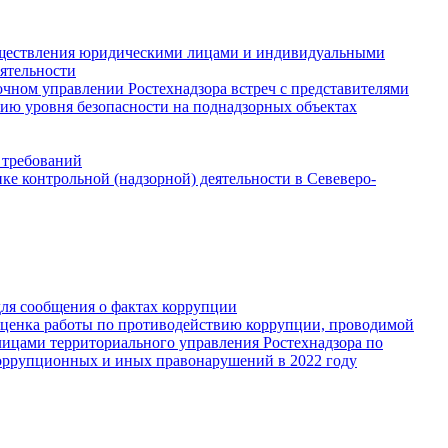
существления юридическими лицами и индивидуальными
ятельности
чном управлении Ростехнадзора встреч с представителями
ию уровня безопасности на поднадзорных объектах
 требований
е контрольной (надзорной) деятельности в Севеверо-
для сообщения о фактах коррупции
Оценка работы по противодействию коррупции, проводимой
ицами территориального управления Ростехнадзора по
оррупционных и иных правонарушений в 2022 году