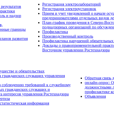
Регистрация электролабораторий
результатов
Регистрация электроустановок
практики
Прием и учет уведомлений о начале о
ль и надзор
предпринимателями отдельных видов де
План-график проведения в Северо-Восто
в,
поднадзорных организаций по обсужден
енные границы
Профилактика
Производственный контроль
планов развития
Профилактика нарушений обязательных
Доклады о правоприменительной практик
Восточном управлении Ростехнадзора
уществе и обязательствах
а гражданских служащих управления
Обратная связь 
онлайн-опрос: 
о соблюдению требований к служебному
должностными л
ых гражданских служащих и
профилактике к
а интересов управления Ростехнадзора
Объявления
ртиза
 статистическая информация