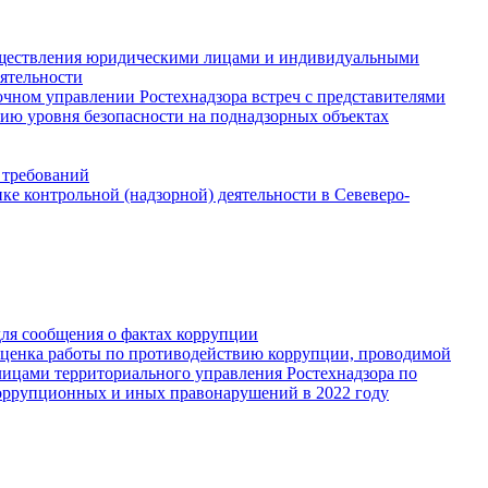
существления юридическими лицами и индивидуальными
ятельности
чном управлении Ростехнадзора встреч с представителями
ию уровня безопасности на поднадзорных объектах
 требований
е контрольной (надзорной) деятельности в Севеверо-
для сообщения о фактах коррупции
Оценка работы по противодействию коррупции, проводимой
ицами территориального управления Ростехнадзора по
оррупционных и иных правонарушений в 2022 году