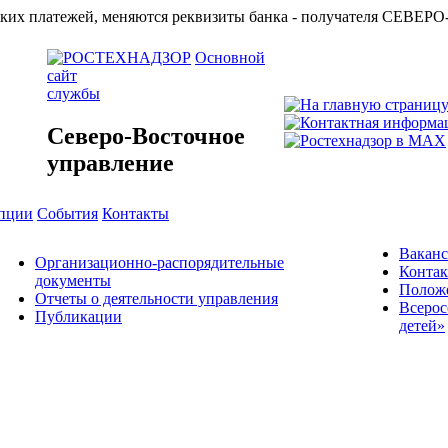
азначейских платежей, меняются реквизиты банка - получат
Основной
сайт
службы
Северо-Восточное
управление
упции
События
Контакты
Вакан
Организационно-распорядительные
Конта
документы
Положе
Отчеты о деятельности управления
Всерос
Публикации
детей»