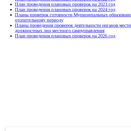
План проведения плановых проверок на 2023 год
План проведения плановых проверок на 2024 год
Планы проверок готовности Муниципальных образовани
отопительному периоду
Планы проведения проверок деятельности органов местн
должностных лиц местного самоуправления
План проведения плановых проверок на 2026 год