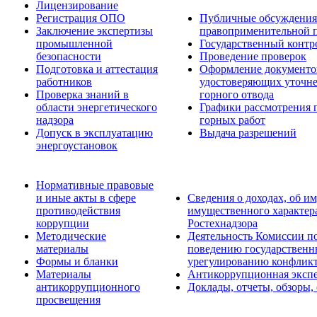
Лицензирование
Регистрация ОПО
Публичные обсуждения 
Заключение экспертизы
правоприменительной 
промышленной
Государственный контро
безопасности
Проведение проверок
Подготовка и аттестация
Оформление документо
работников
удостоверяющих уточн
Проверка знаний в
горного отвода
области энергетического
Графики рассмотрения 
надзора
горных работ
Допуск в эксплуатацию
Выдача разрешений
энергоустановок
Нормативные правовые
и иные акты в сфере
Сведения о доходах, об им
противодействия
имущественного характер
коррупции
Ростехнадзора
Методические
Деятельность Комиссии п
материалы
поведению государственн
Формы и бланки
урегулированию конфликт
Материалы
Антикоррупционная экспе
антикоррупционного
Доклады, отчеты, обзоры,
просвещения