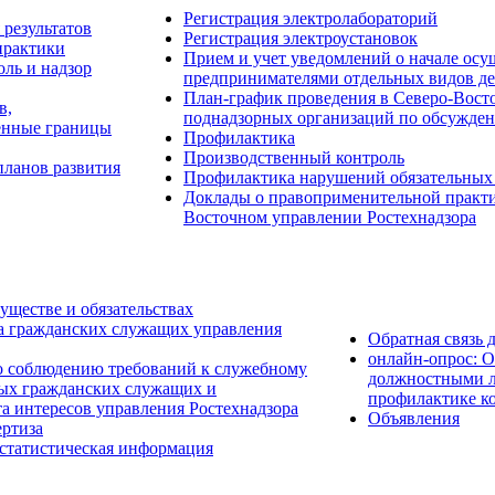
Регистрация электролабораторий
результатов
Регистрация электроустановок
практики
Прием и учет уведомлений о начале о
ль и надзор
предпринимателями отдельных видов де
План-график проведения в Северо-Восто
в,
поднадзорных организаций по обсужден
енные границы
Профилактика
Производственный контроль
планов развития
Профилактика нарушений обязательных
Доклады о правоприменительной практик
Восточном управлении Ростехнадзора
уществе и обязательствах
а гражданских служащих управления
Обратная связь 
онлайн-опрос: 
о соблюдению требований к служебному
должностными л
ых гражданских служащих и
профилактике к
а интересов управления Ростехнадзора
Объявления
ртиза
 статистическая информация