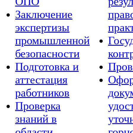
ОПО
резу
Заключение
прав
экспертизы
прак
промышленной
Госу
безопасности
конт
Подготовка и
Пров
аттестация
Офор
работников
доку
Проверка
удос
знаний в
уточ
области
горн