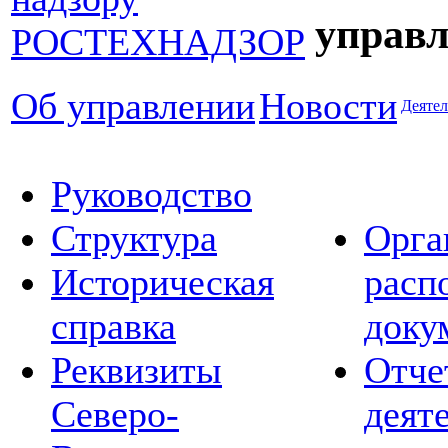
управл
Об управлении
Новости
Деятел
Руководство
Структура
Орга
Историческая
расп
справка
доку
Реквизиты
Отче
Северо-
деят