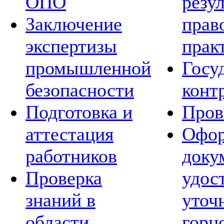
ОПО
резу
Заключение
прав
экспертизы
прак
промышленной
Госу
безопасности
конт
Подготовка и
Пров
аттестация
Офор
работников
доку
Проверка
удос
знаний в
уточ
области
горн