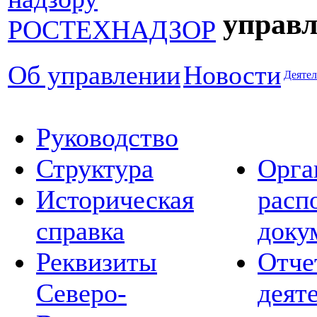
управл
Об управлении
Новости
Деятел
Руководство
Структура
Орга
Историческая
расп
справка
доку
Реквизиты
Отче
Северо-
деят