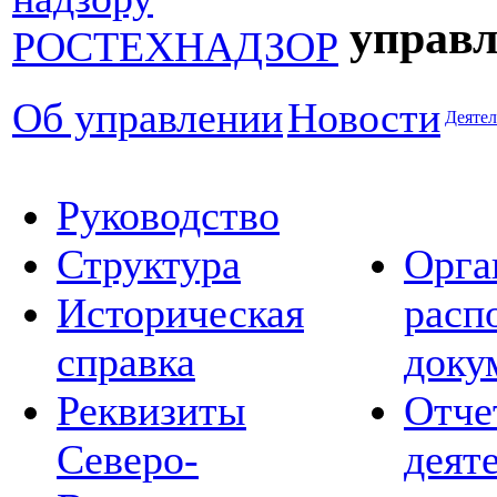
управл
Об управлении
Новости
Деятел
Руководство
Структура
Орга
Историческая
расп
справка
доку
Реквизиты
Отче
Северо-
деят