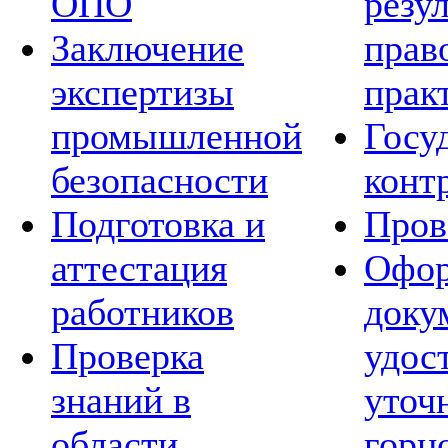
ОПО
резу
Заключение
прав
экспертизы
прак
промышленной
Госу
безопасности
конт
Подготовка и
Пров
аттестация
Офор
работников
доку
Проверка
удос
знаний в
уточ
области
горн