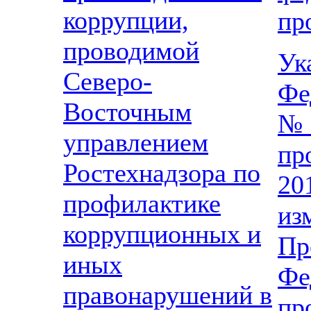
коррупции,
пр
проводимой
Ук
Северо-
Фе
Восточным
№ 
управлением
пр
Ростехнадзора по
20
профилактике
из
коррупционных и
П
иных
Ф
правонарушений в
пр