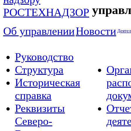
управл
Об управлении
Новости
Деятел
Руководство
Структура
Орга
Историческая
расп
справка
доку
Реквизиты
Отче
Северо-
деят