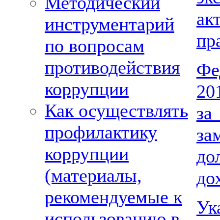
Методический
ак
инструментарий
пр
по вопросам
противодействия
Фе
коррупции
20
Как осуществлять
за
профилактику
за
коррупции
до
(материалы,
до
рекомендуемые к
Ук
использованию в