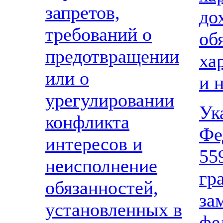
запретов,
д
требований о
об
предотвращении
ха
или о
и 
урегулировании
Ук
конфликта
Фе
интересов и
5
неисполнение
гр
обязанностей,
з
установленных в
фе