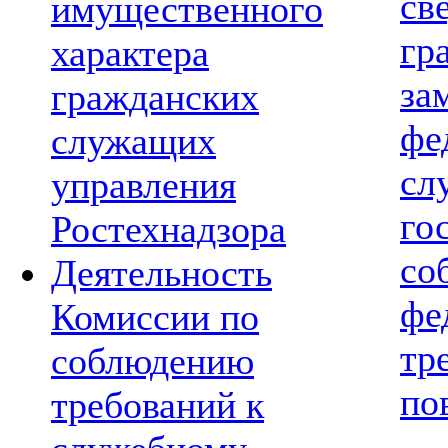
св
имущественного
гр
характера
з
гражданских
фе
служащих
с
управления
го
Ростехнадзора
со
Деятельность
ф
Комиссии по
т
соблюдению
по
требований к