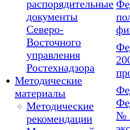
распорядительные
Фе
документы
по
Северо-
фи
Восточного
Фе
управления
2
Ростехнадзора
пр
Методические
Фе
материалы
Фе
Методические
№ 
рекомендации
эк