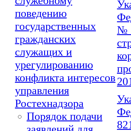
служебному
Ук
поведению
Фе
государственных
№
гражданских
ст
служащих и
ко
урегулированию
пр
конфликта интересов
20
управления
Ук
Ростехнадзора
Фе
Порядок подачи
82
заявлений для