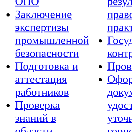
ОПО
резу
Заключение
прав
экспертизы
прак
промышленной
Госу
безопасности
конт
Подготовка и
Пров
аттестация
Офор
работников
доку
Проверка
удос
знаний в
уточ
области
горн