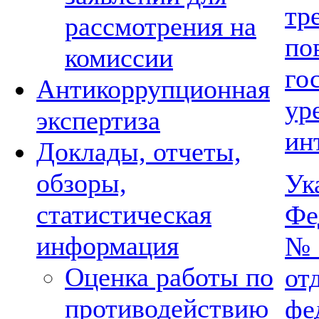
т
рассмотрения на
п
комиссии
го
Антикоррупционная
ур
экспертиза
ин
Доклады, отчеты,
обзоры,
Ук
статистическая
Фе
информация
№ 
Оценка работы по
о
противодействию
ф