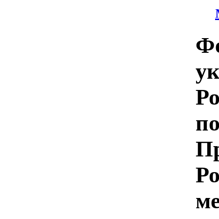
Ф
ук
Ро
п
П
Ро
м