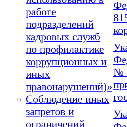
Фе
работе
81
подразделений
ко
кадровых служб
Ук
по профилактике
Фе
коррупционных и
№ 
иных
пр
правонарушений)»
го
Соблюдение иных
запретов и
Ук
ограничений
Фе