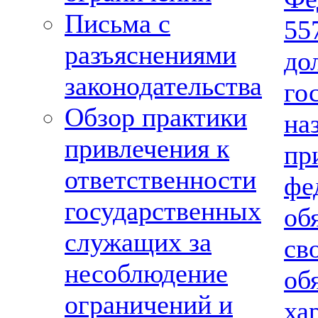
Письма с
5
разъяснениями
д
законодательства
го
Обзор практики
на
привлечения к
п
ответственности
фе
государственных
об
служащих за
св
несоблюдение
об
ограничений и
ха