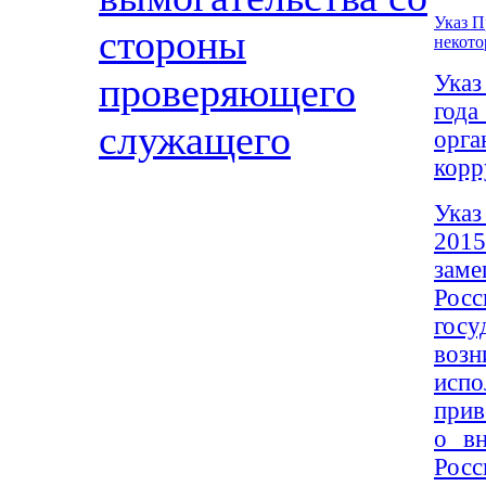
Указ П
стороны
некото
Указ
проверяющего
год
служащего
орга
корр
Указ
201
зам
Рос
гос
воз
исп
прив
о вн
Росс