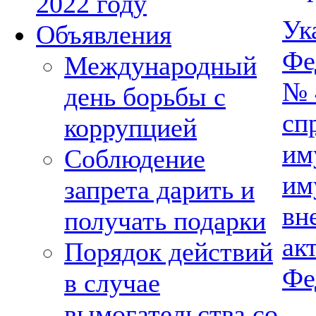
2022 году
Ук
Объявления
Фе
Международный
№ 
день борьбы с
сп
коррупцией
им
Соблюдение
им
запрета дарить и
вн
получать подарки
ак
Порядок действий
Фе
в случае
вымогательства со