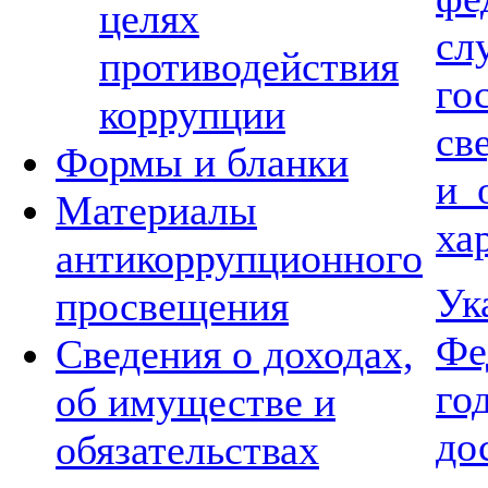
целях
с
противодействия
го
коррупции
св
Формы и бланки
и 
Материалы
ха
антикоррупционного
Ук
просвещения
Фе
Сведения о доходах,
г
об имуществе и
д
обязательствах