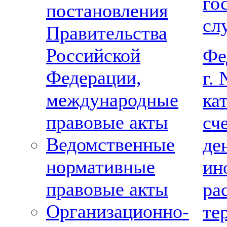
го
постановления
сл
Правительства
Российской
Фе
Федерации,
г.
международные
ка
правовые акты
сч
Ведомственные
де
нормативные
ин
правовые акты
ра
Организационно-
те