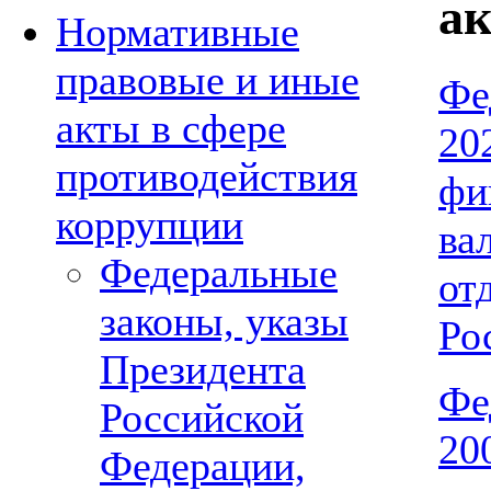
а
Нормативные
правовые и иные
Фе
акты в сфере
20
противодействия
фи
коррупции
ва
Федеральные
от
законы, указы
Ро
Президента
Фе
Российской
20
Федерации,