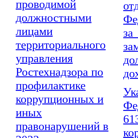
проводимой
о
должностными
Фе
лицами
за
территориального
за
управления
до
Ростехнадзора по
до
профилактике
Ук
коррупционных и
Фе
иных
61
правонарушений в
ко