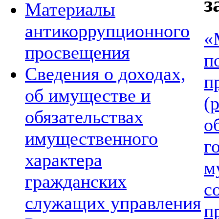
з
Материалы
антикоррупционного
«
просвещения
п
Сведения о доходах,
п
об имуществе и
(
обязательствах
о
имущественного
г
характера
м
гражданских
с
служащих управления
п