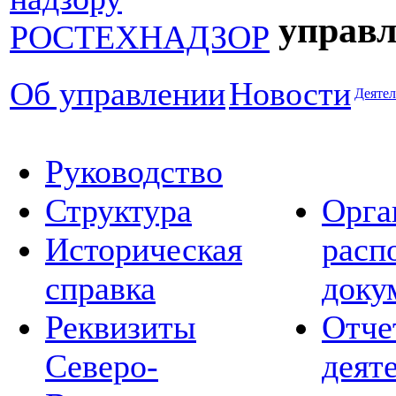
управл
Об управлении
Новости
Деятел
Руководство
Структура
Орга
Историческая
расп
справка
доку
Реквизиты
Отче
Северо-
деят