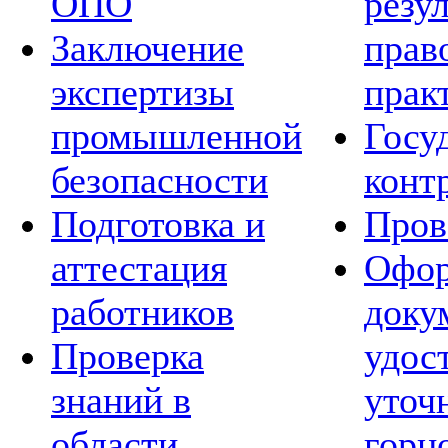
ОПО
резу
Заключение
прав
экспертизы
прак
промышленной
Госу
безопасности
конт
Подготовка и
Пров
аттестация
Офор
работников
доку
Проверка
удос
знаний в
уточ
области
горн