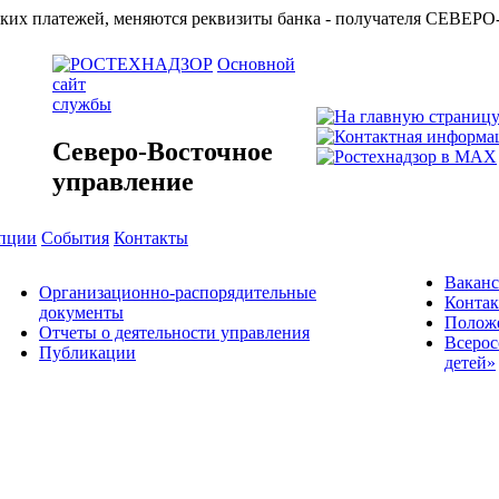
азначейских платежей, меняются реквизиты банка - получат
Основной
сайт
службы
Северо-Восточное
управление
упции
События
Контакты
Вакан
Организационно-распорядительные
Конта
документы
Положе
Отчеты о деятельности управления
Всерос
Публикации
детей»