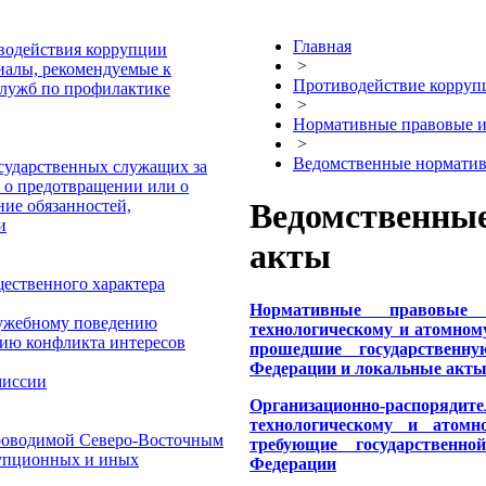
Главная
водействия коррупции
>
иалы, рекомендуемые к
Противодействие корруп
служб по профилактике
>
Нормативные правовые и
>
Ведомственные норматив
осударственных служащих за
 о предотвращении или о
ие обязанностей,
Ведомственны
и
акты
щественного характера
Нормативные правовые
лужебному поведению
технологическому и атомном
ию конфликта интересов
прошедшие государственн
Федерации и локальные акт
миссии
Организационно-распоряди
технологическому и атомн
роводимой Северо-Восточным
требующие государственн
рупционных и иных
Федерации