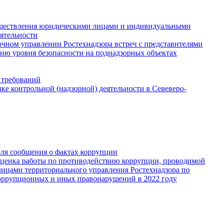
существления юридическими лицами и индивидуальными
ятельности
чном управлении Ростехнадзора встреч с представителями
ию уровня безопасности на поднадзорных объектах
 требований
е контрольной (надзорной) деятельности в Севеверо-
для сообщения о фактах коррупции
Оценка работы по противодействию коррупции, проводимой
ицами территориального управления Ростехнадзора по
оррупционных и иных правонарушений в 2022 году