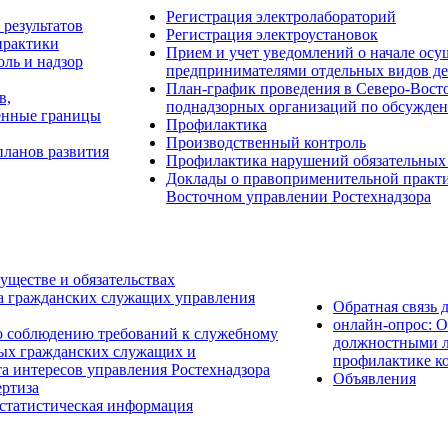
Регистрация электролабораторий
результатов
Регистрация электроустановок
практики
Прием и учет уведомлений о начале о
ль и надзор
предпринимателями отдельных видов де
План-график проведения в Северо-Восто
в,
поднадзорных организаций по обсужден
енные границы
Профилактика
Производственный контроль
планов развития
Профилактика нарушений обязательных
Доклады о правоприменительной практик
Восточном управлении Ростехнадзора
уществе и обязательствах
а гражданских служащих управления
Обратная связь 
онлайн-опрос: 
о соблюдению требований к служебному
должностными л
ых гражданских служащих и
профилактике к
а интересов управления Ростехнадзора
Объявления
ртиза
 статистическая информация