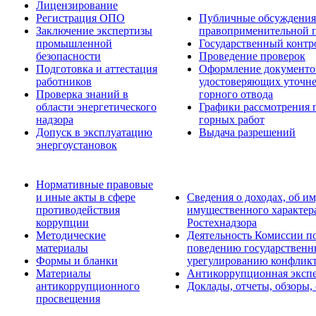
Лицензирование
Регистрация ОПО
Публичные обсуждения 
Заключение экспертизы
правоприменительной 
промышленной
Государственный контро
безопасности
Проведение проверок
Подготовка и аттестация
Оформление документо
работников
удостоверяющих уточн
Проверка знаний в
горного отвода
области энергетического
Графики рассмотрения 
надзора
горных работ
Допуск в эксплуатацию
Выдача разрешений
энергоустановок
Нормативные правовые
и иные акты в сфере
Сведения о доходах, об им
противодействия
имущественного характер
коррупции
Ростехнадзора
Методические
Деятельность Комиссии п
материалы
поведению государственн
Формы и бланки
урегулированию конфликт
Материалы
Антикоррупционная экспе
антикоррупционного
Доклады, отчеты, обзоры,
просвещения