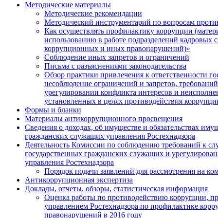
Методические материалы
Методические рекомендации
Методический инструментарий по вопросам проти
Как осуществлять профилактику коррупции (матер
использованию в работе подразделений кадровых 
коррупционных и иных правонарушений)»
Соблюдение иных запретов и ограничений
Письма с разъяснениями законодательства
Обзор практики привлечения к ответственности г
несоблюдение ограничений и запретов, требований
урегулировании конфликта интересов и неисполнен
установленных в целях противодействия коррупци
Формы и бланки
Материалы антикоррупционного просвещения
Сведения о доходах, об имуществе и обязательствах иму
гражданских служащих управления Ростехнадзора
Деятельность Комиссии по соблюдению требований к с
государственных гражданских служащих и урегулирован
управления Ростехнадзора
Порядок подачи заявлений для рассмотрения на ко
Антикоррупционная экспертиза
Доклады, отчеты, обзоры, статистическая информация
Оценка работы по противодействию коррупции, п
управлением Ростехнадзора по профилактике кор
правонарушений в 2016 году