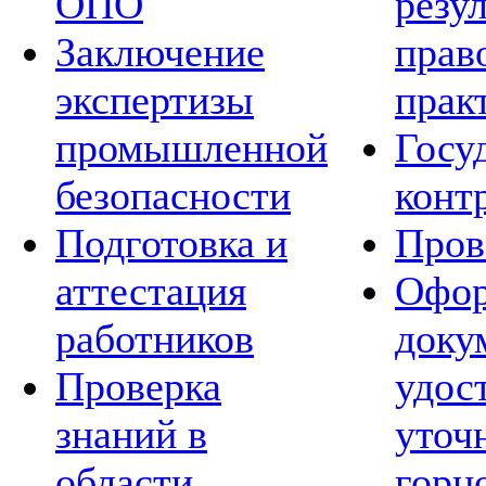
ОПО
резу
Заключение
прав
экспертизы
прак
промышленной
Госу
безопасности
конт
Подготовка и
Пров
аттестация
Офор
работников
доку
Проверка
удос
знаний в
уточ
области
горн