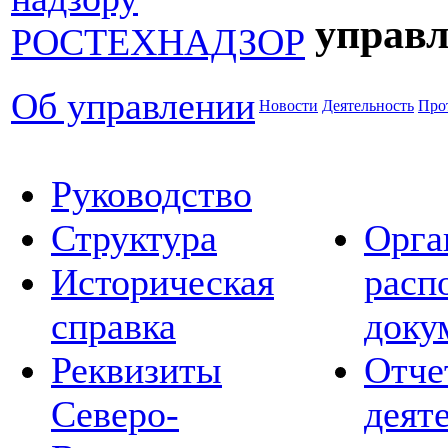
управл
Об управлении
Новости
Деятельность
Про
Руководство
Структура
Орга
Историческая
расп
справка
доку
Реквизиты
Отче
Северо-
деят