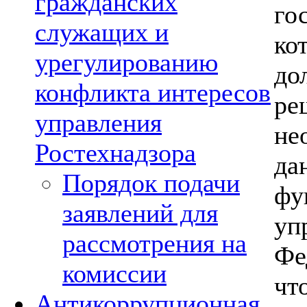
гражданских
го
служащих и
ко
урегулированию
до
конфликта интересов
ре
управления
не
Ростехнадзора
да
Порядок подачи
фу
заявлений для
уп
рассмотрения на
Фе
комиссии
чт
Антикоррупционная