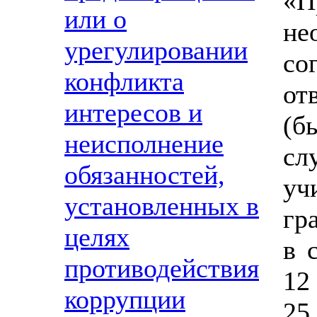
«
или о
н
урегулировании
со
конфликта
от
интересов и
(б
неисполнение
сл
обязанностей,
уч
установленных в
гр
целях
в 
противодействия
12
коррупции
2