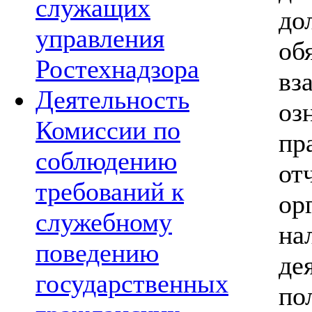
служащих
д
управления
о
Ростехнадзора
вз
Деятельность
о
Комиссии по
пр
соблюдению
от
требований к
ор
служебному
на
поведению
де
государственных
по