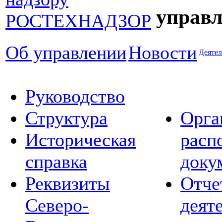
управл
Об управлении
Новости
Деятел
Руководство
Структура
Орга
Историческая
расп
справка
доку
Реквизиты
Отче
Северо-
деят