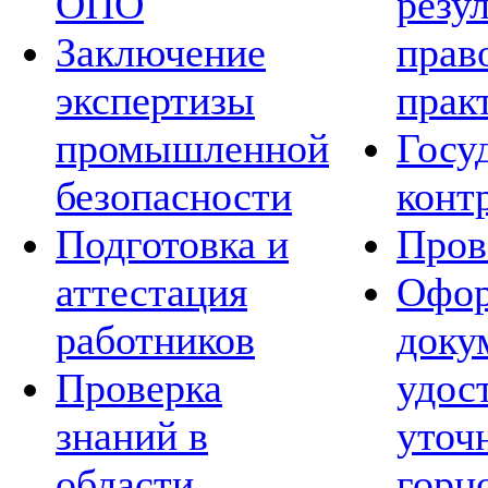
ОПО
резу
Заключение
прав
экспертизы
прак
промышленной
Госу
безопасности
конт
Подготовка и
Пров
аттестация
Офор
работников
доку
Проверка
удос
знаний в
уточ
области
горн