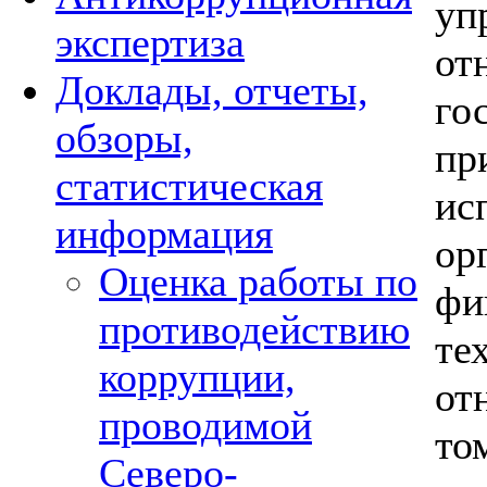
у
экспертиза
о
Доклады, отчеты,
го
обзоры,
пр
статистическая
ис
информация
ор
Оценка работы по
фи
противодействию
те
коррупции,
от
проводимой
то
Северо-