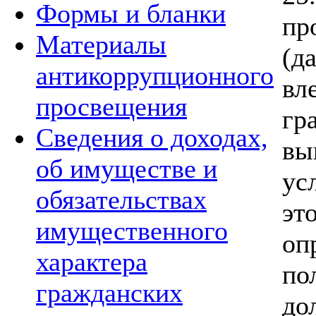
Формы и бланки
пр
Материалы
(д
антикоррупционного
вл
просвещения
гр
Сведения о доходах,
вы
об имуществе и
ус
обязательствах
эт
имущественного
оп
характера
по
гражданских
д